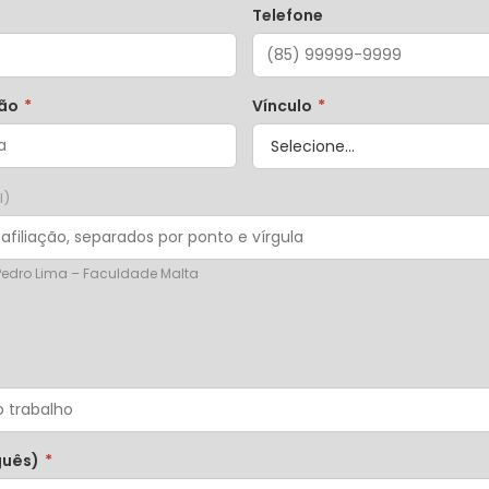
Telefone
ção
*
Vínculo
*
l)
 Pedro Lima – Faculdade Malta
guês)
*