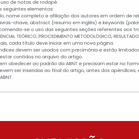
uso de notas de rodapé.
s seguintes elementos:
tulo, nome completo e afiliação dos autores em ordem de r
avras-chave, abstract (resumo em inglês) e keywords (pala
ecomenda-se o uso das seguintes seções referentes aos trab
RENCIAL TEÓRICO, PROCEDIMENTO METODOLÓGICO, RESULTADO
is, cada título deve iniciar em uma nova página.
ndices devem ser usados com parcimônia e estão limitados 
star contidos no arquivo do artigo.
em obedecer ao padrão da ABNT e precisam estar no form
evem ser inseridas ao final do artigo, antes dos apêndices,
ABNT.