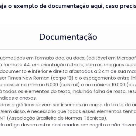
eja o exemplo de documentação aqui, caso precis
Documentação
submetidos em formato doc. ou docx. (editável em Microsof
no formato A4, em orientação retrato, com as margens supe
ocumento e inferior e direita afastadas a 2 cm de sua ma
ser Times New Roman (corpo 12) e o espaçamento entre linh
 possuir no mínimo 6.000 (seis mil) e no máximo 10.000 (dez 
odos os elementos do texto, incluindo folha de rosto, res
êndices e anexos.
uadros e gráficos devem ser inseridos no corpo do texto do 
 Além disso, é necessário que todos esses elementos tenh
 (Associação Brasileira de Normas Técnicas).
os do artigo devem estar destacados em negrito e não deve